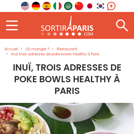
Accueil
Où manger ?
Restaurant
Inuï, trois adresses de poke bowls healthy à Paris
INUÏ, TROIS ADRESSES DE
POKE BOWLS HEALTHY À
PARIS