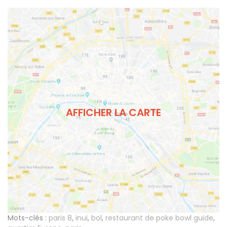
AFFICHER LA CARTE
Mots-clés :
paris 8
,
inui
,
bol
,
restaurant de poke bowl guide
,