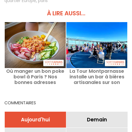
quartier Europe
,
paris
À LIRE AUSSI...
Où manger un bon poke
La Tour Montparnasse
bowl à Paris ? Nos
installe un bar à bières
bonnes adresses
artisanales sur son
rooftop
COMMENTAIRES
Aujourd'hui
Demain