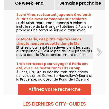
Ce week-end
Semaine prochaine
Sushi Mina, restaurant japonais à volonté
à Paris 9e avec commande sur tablette
Sushi Mina, restaurant japonais à volonté
installé rue de la Grange-Batelière à Paris 9e,
propose une formule servie à table avec
commande sur tablette. Sushis, makis,
gyozas, brochettes et plats préparés à la
La Mijoterie, des plats mijotés servis
demande sont proposés midi et soir, du
directement en cocotte dans le 12e
mardi au dimanche.
Et si les plats mijotés redevenaient les stars
arrondissement
du déjeuner ? C'est le pari de La Mijoterie qui
ouvre dans le 12e arrondissement de Paris
avec une cuisine de longue cuisson
imaginée par le chef Augustin Garnier et
Trois terrasses pour voyager à Paris cet
servie directement dans des cocottes.
été, avec les restaurants Fitz Group
À Paris, Fitz Group décline trois ambiances
estivales entre Rome, La Nouvelle-Orléans et
la Provence, au cœur de Paris, de l’Opéra à
la Tour Eiffel. Chaque adresse, grâce à sa
terrasse, offre une escale à part entière,
Affinez votre recherche
sans quitter la capitale .
LES DERNIERS CITY-GUIDES