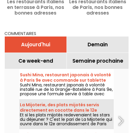
Les restaurants italiens
Les restaurants italiens
F
en terrasse à Paris, nos
de Paris, nos bonnes
bonnes adresses
adresses
COMMENTAIRES
Aujourd'hui
Demain
Ce week-end
Semaine prochaine
Sushi Mina, restaurant japonais à volonté
à Paris 9e avec commande sur tablette
Sushi Mina, restaurant japonais à volonté
installé rue de la Grange-Batelière à Paris 9e,
propose une formule servie à table avec
commande sur tablette. Sushis, makis,
gyozas, brochettes et plats préparés à la
La Mijoterie, des plats mijotés servis
demande sont proposés midi et soir, du
directement en cocotte dans le 12e
mardi au dimanche.
Et si les plats mijotés redevenaient les stars
arrondissement
du déjeuner ? C'est le pari de La Mijoterie qui
ouvre dans le 12e arrondissement de Paris
avec une cuisine de longue cuisson
imaginée par le chef Augustin Garnier et