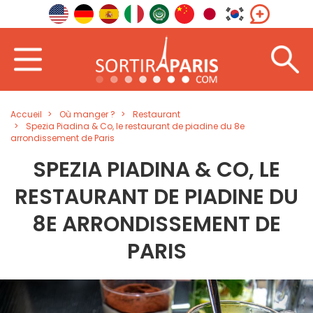
Accueil
Où manger ?
Restaurant
Spezia Piadina & Co, le restaurant de piadine du 8e
arrondissement de Paris
SPEZIA PIADINA & CO, LE
RESTAURANT DE PIADINE DU
8E ARRONDISSEMENT DE
PARIS