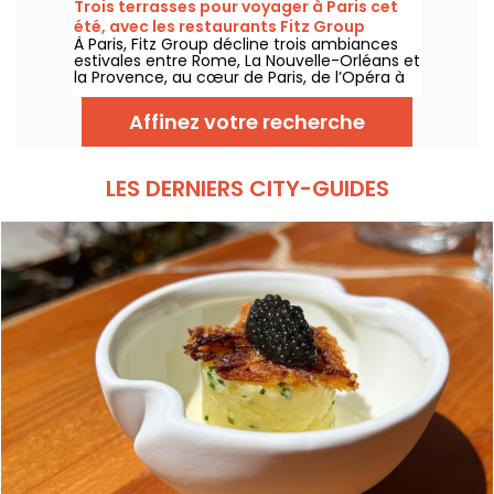
Trois terrasses pour voyager à Paris cet
servie directement dans des cocottes.
été, avec les restaurants Fitz Group
À Paris, Fitz Group décline trois ambiances
estivales entre Rome, La Nouvelle-Orléans et
la Provence, au cœur de Paris, de l’Opéra à
la Tour Eiffel. Chaque adresse, grâce à sa
terrasse, offre une escale à part entière,
Affinez votre recherche
sans quitter la capitale .
LES DERNIERS CITY-GUIDES