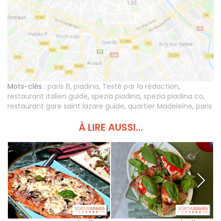
Mots-clés :
paris 8
,
piadina
,
Testé par la rédaction
,
restaurant italien guide
,
spezia piadina
,
spezia piadina co
,
restaurant gare saint lazare guide
,
quartier Madeleine
,
paris
À LIRE AUSSI...