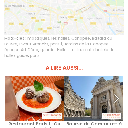
Mots-clés :
mosaïques
,
les halles
,
Canopée
,
Baltard au
Louvre
,
Ewout Vranckx
,
paris 1
,
Jardins de la Canopée
,
l
époque Art Déco
,
quartier Halles
,
restaurant chatelet les
halles guide
,
paris
À LIRE AUSSI...
Restaurant Paris 1 : Où
Bourse de Commerce à