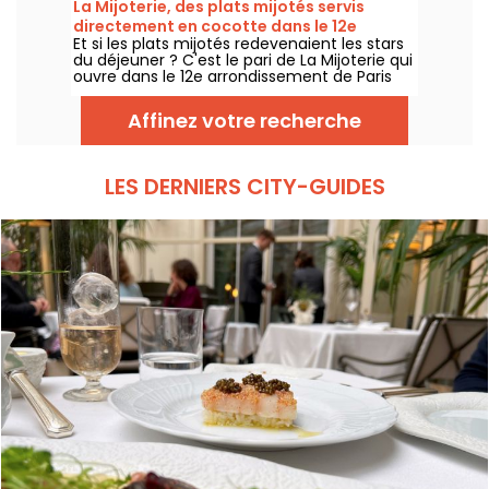
La Mijoterie, des plats mijotés servis
sans quitter la capitale .
directement en cocotte dans le 12e
Et si les plats mijotés redevenaient les stars
arrondissement
du déjeuner ? C'est le pari de La Mijoterie qui
ouvre dans le 12e arrondissement de Paris
avec une cuisine de longue cuisson
imaginée par le chef Augustin Garnier et
Affinez votre recherche
servie directement dans des cocottes.
LES DERNIERS CITY-GUIDES