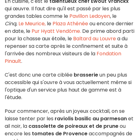
En cuisine, c'est le
talentueux chef Ewout Vranckx
qui œuvre. Il faut dire qu'il est passé par les plus
grandes tables comme le
Pavillon Ledoyen
, le
Cinq
,
Le Meurice,
le
Plaza Athénée
ou encore dernier
en date, le
Pur Hyatt Vendôme.
De prime abord parti
pour la chasse aux étoile, le
Baltard au Louvre
a du
repenser sa carte après le confinement et suite à
l'arrivée des nombreux visiteurs de la
Fondation
Pinault
.
C'est donc une carte ciblée
brasserie
un peu plus
accessible qui s'ouvre à vous actuellement même si
l'optique d'un service plus haut de gamme est à
l'étude.
Pour commencer, après un joyeux cocktail, on se
laisse tenter par les
raviolis basilic au parmesan
et
ail noir, la
cassolette de poireaux et de prune
ou
encore les
tomates de Provence
accompagnés de