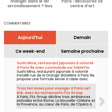
manger dans le 1er
Paris : découvrez ce
arrondissement ? Nos
centre d'art
bonnes adresses et
contemporain et la
coups de cœur
collection Pinault
COMMENTAIRES
Aujourd'hui
Demain
Ce week-end
Semaine prochaine
Sushi Mina, restaurant japonais à volonté
à Paris 9e avec commande sur tablette
Sushi Mina, restaurant japonais à volonté
installé rue de la Grange-Batelière à Paris 9e,
propose une formule servie à table avec
commande sur tablette. Sushis, makis,
gyozas, brochettes et plats préparés à la
Trois terrasses pour voyager à Paris cet
demande sont proposés midi et soir, du
été, avec les restaurants Fitz Group
mardi au dimanche.
À Paris, Fitz Group décline trois ambiances
estivales entre Rome, La Nouvelle-Orléans et
la Provence, au cœur de Paris, de l’Opéra à
la Tour Eiffel. Chaque adresse, grâce à sa
terrasse, offre une escale à part entière,