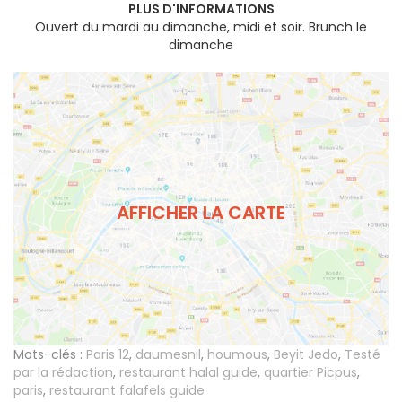
PLUS D'INFORMATIONS
Ouvert du mardi au dimanche, midi et soir. Brunch le
dimanche
AFFICHER LA CARTE
Mots-clés :
Paris 12
,
daumesnil
,
houmous
,
Beyit Jedo
,
Testé
par la rédaction
,
restaurant halal guide
,
quartier Picpus
,
paris
,
restaurant falafels guide