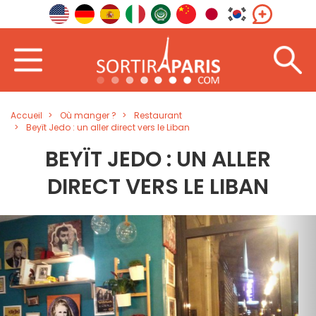
Accueil
Où manger ?
Restaurant
Beyït Jedo : un aller direct vers le Liban
BEYÏT JEDO : UN ALLER
DIRECT VERS LE LIBAN