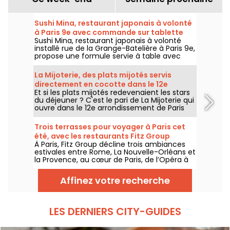
Sushi Mina, restaurant japonais à volonté
à Paris 9e avec commande sur tablette
Sushi Mina, restaurant japonais à volonté
installé rue de la Grange-Batelière à Paris 9e,
propose une formule servie à table avec
commande sur tablette. Sushis, makis,
gyozas, brochettes et plats préparés à la
La Mijoterie, des plats mijotés servis
demande sont proposés midi et soir, du
directement en cocotte dans le 12e
mardi au dimanche.
Et si les plats mijotés redevenaient les stars
arrondissement
du déjeuner ? C'est le pari de La Mijoterie qui
ouvre dans le 12e arrondissement de Paris
avec une cuisine de longue cuisson
imaginée par le chef Augustin Garnier et
Trois terrasses pour voyager à Paris cet
servie directement dans des cocottes.
été, avec les restaurants Fitz Group
À Paris, Fitz Group décline trois ambiances
estivales entre Rome, La Nouvelle-Orléans et
la Provence, au cœur de Paris, de l’Opéra à
la Tour Eiffel. Chaque adresse, grâce à sa
terrasse, offre une escale à part entière,
Affinez votre recherche
sans quitter la capitale .
LES DERNIERS CITY-GUIDES