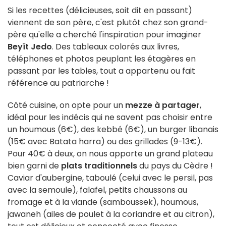
Si les recettes (délicieuses, soit dit en passant)
viennent de son père, c'est plutôt chez son grand-
père qu'elle a cherché l'inspiration pour imaginer
Beyït Jedo
. Des tableaux colorés aux livres,
téléphones et photos peuplant les étagères en
passant par les tables, tout a appartenu ou fait
référence au patriarche !
Côté cuisine, on opte pour un
mezze à partager
,
idéal pour les indécis qui ne savent pas choisir entre
un houmous (6€), des kebbé (6€), un burger libanais
(15€ avec Batata harra) ou des grillades (9-13€).
Pour 40€ à deux, on nous apporte un grand plateau
bien garni de
plats traditionnels
du pays du Cèdre !
Caviar d'aubergine, taboulé (celui avec le persil, pas
avec la semoule), falafel, petits chaussons au
fromage et à la viande (samboussek), houmous,
jawaneh (ailes de poulet à la coriandre et au citron),