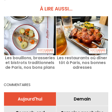
À LIRE AUSSI...
Les bouillons, brasseries
Les restaurants où dîner
et bistrots traditionnels
tôt à Paris, nos bonnes
de Paris, nos bons plans
adresses
N
et bonnes adresses
COMMENTAIRES
Aujourd'hui
Demain