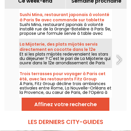
Ce week-end
Semaine prochaine
Sushi Mina, restaurant japonais à volonté
à Paris 9e avec commande sur tablette
Sushi Mina, restaurant japonais à volonté
installé rue de la Grange-Batelière à Paris 9e,
propose une formule servie à table avec
commande sur tablette. Sushis, makis,
gyozas, brochettes et plats préparés à la
La Mijoterie, des plats mijotés servis
demande sont proposés midi et soir, du
directement en cocotte dans le 12e
mardi au dimanche.
Et si les plats mijotés redevenaient les stars
arrondissement
du déjeuner ? C'est le pari de La Mijoterie qui
ouvre dans le 12e arrondissement de Paris
avec une cuisine de longue cuisson
imaginée par le chef Augustin Garnier et
Trois terrasses pour voyager à Paris cet
servie directement dans des cocottes.
été, avec les restaurants Fitz Group
À Paris, Fitz Group décline trois ambiances
estivales entre Rome, La Nouvelle-Orléans et
la Provence, au cœur de Paris, de l’Opéra à
la Tour Eiffel. Chaque adresse, grâce à sa
terrasse, offre une escale à part entière,
Affinez votre recherche
sans quitter la capitale .
LES DERNIERS CITY-GUIDES