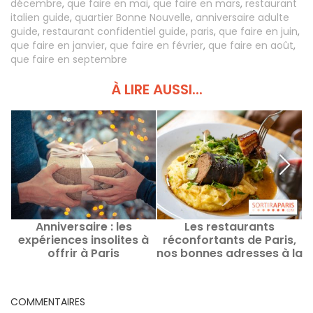
décembre
,
que faire en mai
,
que faire en mars
,
restaurant
italien guide
,
quartier Bonne Nouvelle
,
anniversaire adulte
guide
,
restaurant confidentiel guide
,
paris
,
que faire en juin
,
que faire en janvier
,
que faire en février
,
que faire en août
,
que faire en septembre
À LIRE AUSSI...
Anniversaire : les
Les restaurants
expériences insolites à
réconfortants de Paris,
offrir à Paris
nos bonnes adresses à la
fois généreuses et
gourmandes
COMMENTAIRES