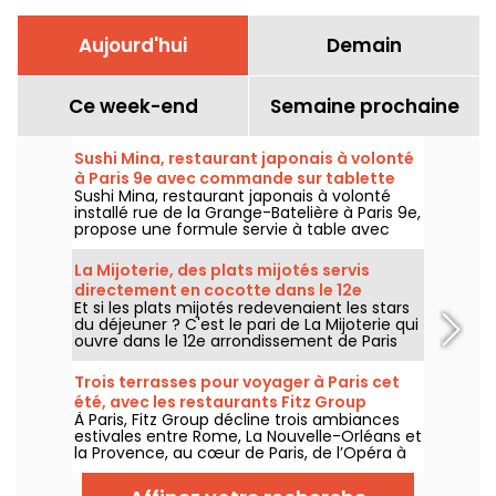
Aujourd'hui
Demain
Ce week-end
Semaine prochaine
Sushi Mina, restaurant japonais à volonté
à Paris 9e avec commande sur tablette
Sushi Mina, restaurant japonais à volonté
installé rue de la Grange-Batelière à Paris 9e,
propose une formule servie à table avec
commande sur tablette. Sushis, makis,
gyozas, brochettes et plats préparés à la
La Mijoterie, des plats mijotés servis
demande sont proposés midi et soir, du
directement en cocotte dans le 12e
mardi au dimanche.
Et si les plats mijotés redevenaient les stars
arrondissement
du déjeuner ? C'est le pari de La Mijoterie qui
ouvre dans le 12e arrondissement de Paris
avec une cuisine de longue cuisson
imaginée par le chef Augustin Garnier et
Trois terrasses pour voyager à Paris cet
servie directement dans des cocottes.
été, avec les restaurants Fitz Group
À Paris, Fitz Group décline trois ambiances
estivales entre Rome, La Nouvelle-Orléans et
la Provence, au cœur de Paris, de l’Opéra à
la Tour Eiffel. Chaque adresse, grâce à sa
terrasse, offre une escale à part entière,