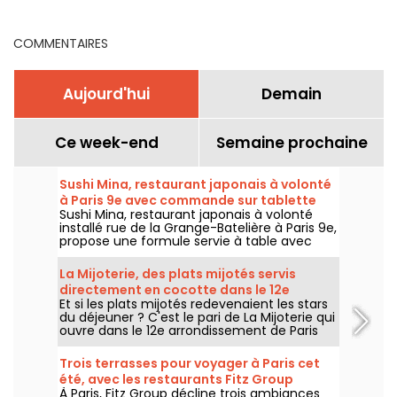
COMMENTAIRES
Aujourd'hui
Demain
Ce week-end
Semaine prochaine
Sushi Mina, restaurant japonais à volonté
à Paris 9e avec commande sur tablette
Sushi Mina, restaurant japonais à volonté
installé rue de la Grange-Batelière à Paris 9e,
propose une formule servie à table avec
commande sur tablette. Sushis, makis,
gyozas, brochettes et plats préparés à la
La Mijoterie, des plats mijotés servis
demande sont proposés midi et soir, du
directement en cocotte dans le 12e
mardi au dimanche.
Et si les plats mijotés redevenaient les stars
arrondissement
du déjeuner ? C'est le pari de La Mijoterie qui
ouvre dans le 12e arrondissement de Paris
avec une cuisine de longue cuisson
imaginée par le chef Augustin Garnier et
Trois terrasses pour voyager à Paris cet
servie directement dans des cocottes.
été, avec les restaurants Fitz Group
À Paris, Fitz Group décline trois ambiances