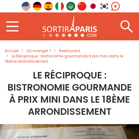
Accueil
Où manger ?
Restaurant
Le Réciproque : bistronomie gourmande à prix mini dans le
18ème arrondissement
LE RÉCIPROQUE :
BISTRONOMIE GOURMANDE
À PRIX MINI DANS LE 18ÈME
ARRONDISSEMENT