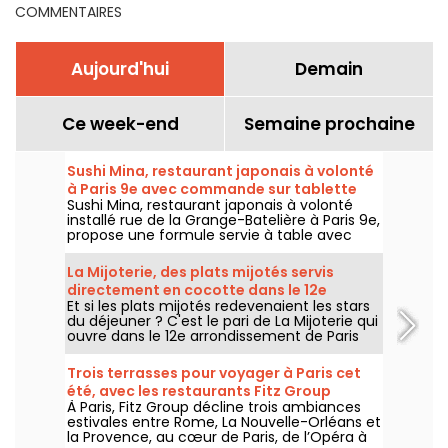
COMMENTAIRES
Aujourd'hui
Demain
Ce week-end
Semaine prochaine
Sushi Mina, restaurant japonais à volonté
à Paris 9e avec commande sur tablette
Sushi Mina, restaurant japonais à volonté
installé rue de la Grange-Batelière à Paris 9e,
propose une formule servie à table avec
commande sur tablette. Sushis, makis,
gyozas, brochettes et plats préparés à la
La Mijoterie, des plats mijotés servis
demande sont proposés midi et soir, du
directement en cocotte dans le 12e
mardi au dimanche.
Et si les plats mijotés redevenaient les stars
arrondissement
du déjeuner ? C'est le pari de La Mijoterie qui
ouvre dans le 12e arrondissement de Paris
avec une cuisine de longue cuisson
imaginée par le chef Augustin Garnier et
Trois terrasses pour voyager à Paris cet
servie directement dans des cocottes.
été, avec les restaurants Fitz Group
À Paris, Fitz Group décline trois ambiances
estivales entre Rome, La Nouvelle-Orléans et
la Provence, au cœur de Paris, de l’Opéra à