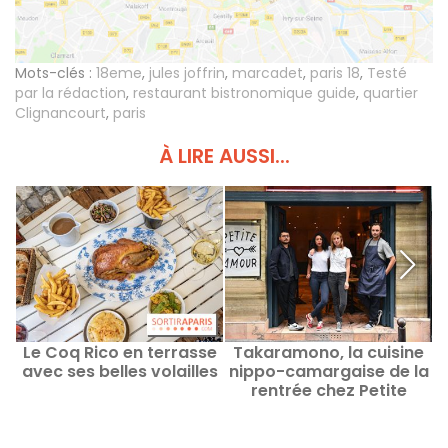
Mots-clés :
18eme
,
jules joffrin
,
marcadet
,
paris 18
,
Testé
par la rédaction
,
restaurant bistronomique guide
,
quartier
Clignancourt
,
paris
À LIRE AUSSI...
Le Coq Rico en terrasse
Takaramono, la cuisine
avec ses belles volailles
nippo-camargaise de la
rentrée chez Petite
Amour