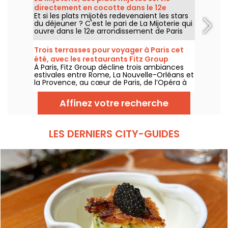
demande sont proposés midi et soir, du
directement en cocotte dans le 12e
mardi au dimanche.
Et si les plats mijotés redevenaient les stars
arrondissement
du déjeuner ? C'est le pari de La Mijoterie qui
ouvre dans le 12e arrondissement de Paris
avec une cuisine de longue cuisson
imaginée par le chef Augustin Garnier et
Trois terrasses pour voyager à Paris cet
servie directement dans des cocottes.
été, avec les restaurants Fitz Group
À Paris, Fitz Group décline trois ambiances
estivales entre Rome, La Nouvelle-Orléans et
la Provence, au cœur de Paris, de l’Opéra à
la Tour Eiffel. Chaque adresse, grâce à sa
terrasse, offre une escale à part entière,
Affinez votre recherche
sans quitter la capitale .
LES DERNIERS CITY-GUIDES