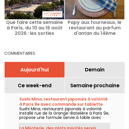
Que faire cette semaine
Papy aux fourneaux, le
D
à Paris, du 10 au 16 août
restaurant au parfum
2026 : les sorties
d'antan du 14ème
incontournables
COMMENTAIRES
Aujourd'hui
Demain
Ce week-end
Semaine prochaine
Sushi Mina, restaurant japonais à volonté
à Paris 9e avec commande sur tablette
Sushi Mina, restaurant japonais à volonté
installé rue de la Grange-Batelière à Paris 9e,
propose une formule servie à table avec
commande sur tablette. Sushis, makis,
gyozas, brochettes et plats préparés à la
La Mijoterie, des plats mijotés servis