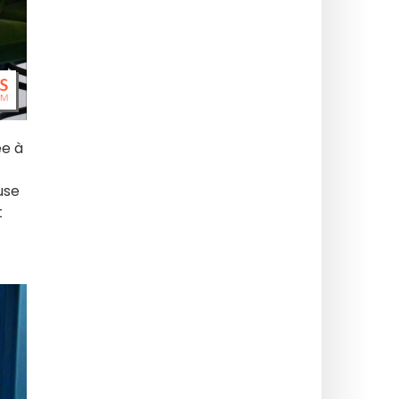
ée à
use
t