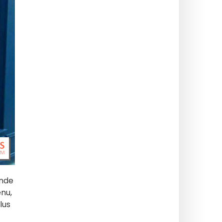
ande
nu,
lus