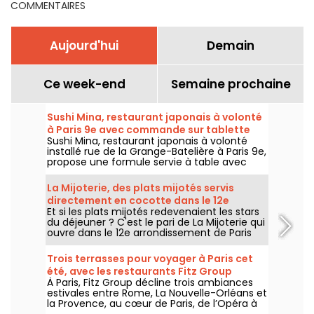
COMMENTAIRES
Aujourd'hui
Demain
Ce week-end
Semaine prochaine
Sushi Mina, restaurant japonais à volonté
à Paris 9e avec commande sur tablette
Sushi Mina, restaurant japonais à volonté
installé rue de la Grange-Batelière à Paris 9e,
propose une formule servie à table avec
commande sur tablette. Sushis, makis,
gyozas, brochettes et plats préparés à la
La Mijoterie, des plats mijotés servis
demande sont proposés midi et soir, du
directement en cocotte dans le 12e
mardi au dimanche.
Et si les plats mijotés redevenaient les stars
arrondissement
du déjeuner ? C'est le pari de La Mijoterie qui
ouvre dans le 12e arrondissement de Paris
avec une cuisine de longue cuisson
imaginée par le chef Augustin Garnier et
Trois terrasses pour voyager à Paris cet
servie directement dans des cocottes.
été, avec les restaurants Fitz Group
À Paris, Fitz Group décline trois ambiances
estivales entre Rome, La Nouvelle-Orléans et
la Provence, au cœur de Paris, de l’Opéra à