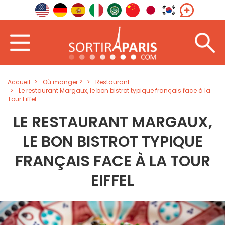
Accueil
Où manger ?
Restaurant
Le restaurant Margaux, le bon bistrot typique français face à la
Tour Eiffel
LE RESTAURANT MARGAUX,
LE BON BISTROT TYPIQUE
FRANÇAIS FACE À LA TOUR
EIFFEL