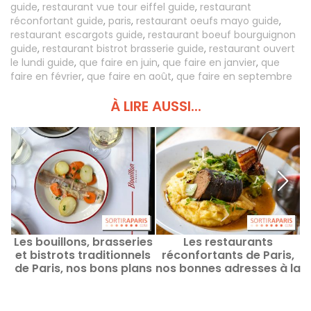
guide
,
restaurant vue tour eiffel guide
,
restaurant
réconfortant guide
,
paris
,
restaurant oeufs mayo guide
,
restaurant escargots guide
,
restaurant boeuf bourguignon
guide
,
restaurant bistrot brasserie guide
,
restaurant ouvert
le lundi guide
,
que faire en juin
,
que faire en janvier
,
que
faire en février
,
que faire en août
,
que faire en septembre
À LIRE AUSSI...
Les bouillons, brasseries
Les restaurants
et bistrots traditionnels
réconfortants de Paris,
de Paris, nos bons plans
nos bonnes adresses à la
et bonnes adresses
fois généreuses et
gourmandes