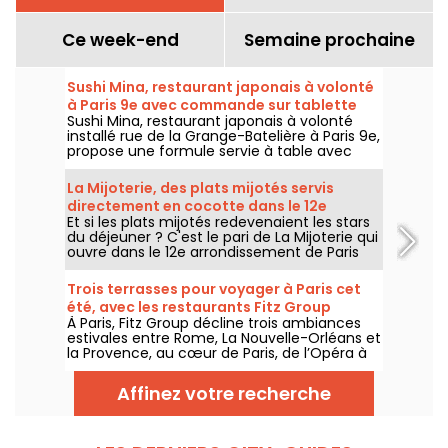
Ce week-end
Semaine prochaine
Sushi Mina, restaurant japonais à volonté
à Paris 9e avec commande sur tablette
Sushi Mina, restaurant japonais à volonté
installé rue de la Grange-Batelière à Paris 9e,
propose une formule servie à table avec
commande sur tablette. Sushis, makis,
gyozas, brochettes et plats préparés à la
La Mijoterie, des plats mijotés servis
demande sont proposés midi et soir, du
directement en cocotte dans le 12e
mardi au dimanche.
Et si les plats mijotés redevenaient les stars
arrondissement
du déjeuner ? C'est le pari de La Mijoterie qui
ouvre dans le 12e arrondissement de Paris
avec une cuisine de longue cuisson
imaginée par le chef Augustin Garnier et
Trois terrasses pour voyager à Paris cet
servie directement dans des cocottes.
été, avec les restaurants Fitz Group
À Paris, Fitz Group décline trois ambiances
estivales entre Rome, La Nouvelle-Orléans et
la Provence, au cœur de Paris, de l’Opéra à
la Tour Eiffel. Chaque adresse, grâce à sa
terrasse, offre une escale à part entière,
Affinez votre recherche
sans quitter la capitale .