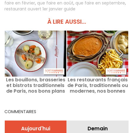
faire en février
,
que faire en août
,
que faire en septembre
,
restaurant ouvert 1er janvier guide
À LIRE AUSSI...
Les bouillons, brasseries
Les restaurants français
L
et bistrots traditionnels
de Paris, traditionnels ou
de Paris, nos bons plans
modernes, nos bonnes
et bonnes adresses
adresses
COMMENTAIRES
Aujourd'hui
Demain