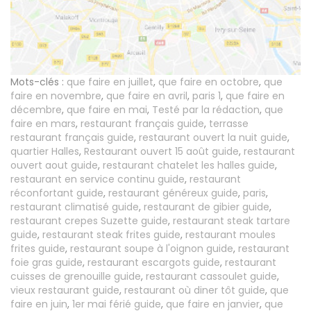
Mots-clés :
que faire en juillet
,
que faire en octobre
,
que
faire en novembre
,
que faire en avril
,
paris 1
,
que faire en
décembre
,
que faire en mai
,
Testé par la rédaction
,
que
faire en mars
,
restaurant français guide
,
terrasse
restaurant français guide
,
restaurant ouvert la nuit guide
,
quartier Halles
,
Restaurant ouvert 15 août guide
,
restaurant
ouvert aout guide
,
restaurant chatelet les halles guide
,
restaurant en service continu guide
,
restaurant
réconfortant guide
,
restaurant généreux guide
,
paris
,
restaurant climatisé guide
,
restaurant de gibier guide
,
restaurant crepes Suzette guide
,
restaurant steak tartare
guide
,
restaurant steak frites guide
,
restaurant moules
frites guide
,
restaurant soupe à l'oignon guide
,
restaurant
foie gras guide
,
restaurant escargots guide
,
restaurant
cuisses de grenouille guide
,
restaurant cassoulet guide
,
vieux restaurant guide
,
restaurant où diner tôt guide
,
que
faire en juin
,
1er mai férié guide
,
que faire en janvier
,
que