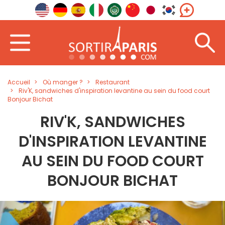
Accueil
Où manger ?
Restaurant
Riv'K, sandwiches d'inspiration levantine au sein du food court
Bonjour Bichat
RIV'K, SANDWICHES
D'INSPIRATION LEVANTINE
AU SEIN DU FOOD COURT
BONJOUR BICHAT