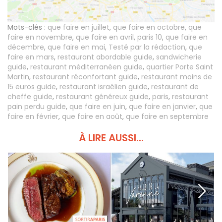
Mots-clés :
que faire en juillet
,
que faire en octobre
,
que
faire en novembre
,
que faire en avril
,
paris 10
,
que faire en
décembre
,
que faire en mai
,
Testé par la rédaction
,
que
faire en mars
,
restaurant abordable guide
,
sandwicherie
guide
,
restaurant méditerranéen guide
,
quartier Porte Saint
Martin
,
restaurant réconfortant guide
,
restaurant moins de
15 euros guide
,
restaurant israélien guide
,
restaurant de
cheffe guide
,
restaurant généreux guide
,
paris
,
restaurant
pain perdu guide
,
que faire en juin
,
que faire en janvier
,
que
faire en février
,
que faire en août
,
que faire en septembre
À LIRE AUSSI...