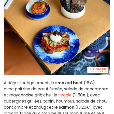
A déguster également, le
smoked beef
(16€)
avec poitrine de bœuf fumée, salade de concombre
et mayonnaise gribiche ; le
veggie
(11,50€), avec
aubergines grillées, tahini, houmous, salade de chou,
concombre et zhoug ; et le
salmon
(13,20€) avec
avocat, labné au citron beldi, saumon fumé et œuf