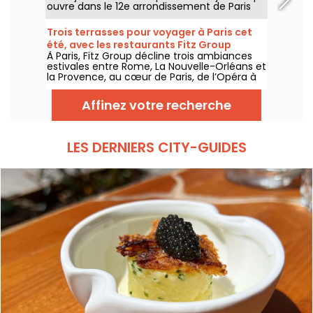
ouvre dans le 12e arrondissement de Paris
avec une cuisine de longue cuisson
imaginée par le chef Augustin Garnier et
Trois terrasses pour voyager à Paris cet
servie directement dans des cocottes.
été, avec les restaurants Fitz Group
À Paris, Fitz Group décline trois ambiances
estivales entre Rome, La Nouvelle-Orléans et
la Provence, au cœur de Paris, de l’Opéra à
la Tour Eiffel. Chaque adresse, grâce à sa
terrasse, offre une escale à part entière,
Affinez votre recherche
sans quitter la capitale .
LES DERNIERS CITY-GUIDES