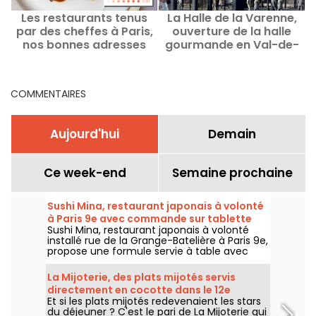
Les restaurants tenus
La Halle de la Varenne,
par des cheffes à Paris,
ouverture de la halle
p
nos bonnes adresses
gourmande en Val-de-
Marne avec un week-end
animé
COMMENTAIRES
Aujourd'hui
Demain
Ce week-end
Semaine prochaine
Sushi Mina, restaurant japonais à volonté
à Paris 9e avec commande sur tablette
Sushi Mina, restaurant japonais à volonté
installé rue de la Grange-Batelière à Paris 9e,
propose une formule servie à table avec
commande sur tablette. Sushis, makis,
gyozas, brochettes et plats préparés à la
La Mijoterie, des plats mijotés servis
demande sont proposés midi et soir, du
directement en cocotte dans le 12e
mardi au dimanche.
Et si les plats mijotés redevenaient les stars
arrondissement
du déjeuner ? C'est le pari de La Mijoterie qui