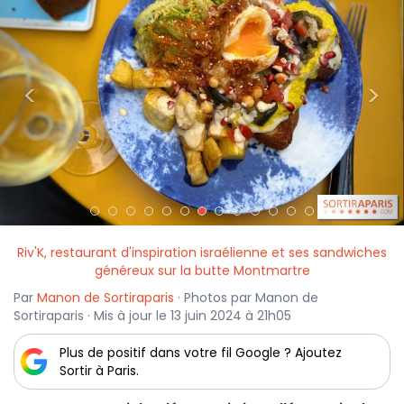
<
>
Riv'K, restaurant d'inspiration israélienne et ses sandwiches
généreux sur la butte Montmartre
Par
Manon de Sortiraparis
· Photos par Manon de
Sortiraparis · Mis à jour le 13 juin 2024 à 21h05
Plus de positif dans votre fil Google ? Ajoutez
Sortir à Paris.